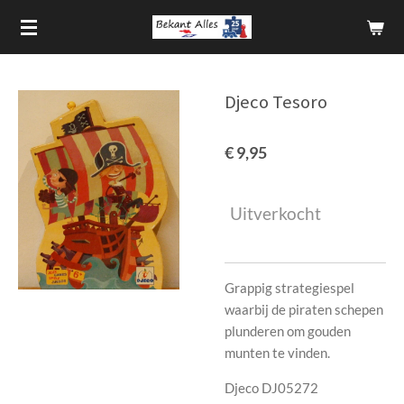
Ga
direct
naar
de
Djeco Tesoro
hoofdinhoud
€ 9,95
Uitverkocht
Grappig strategiespel
waarbij de piraten schepen
plunderen om gouden
munten te vinden.
Djeco DJ05272