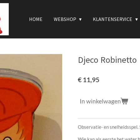
HOME
WEBSHOP
KLANTENSERVICE
Djeco Robinetto
€ 11,95
In winkelwagen
Observatie- en snelheidsspel. 
Wie kan als eerste het water h