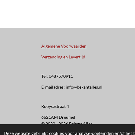
Algemene Voorwaarden
Verzending en Levertijd
Tel: 0487570911
E-mailadres: info@bekantalles.nl
Rooysestraat 4
6621AM Dreumel
© 2020 - 2026 Bekant Alles
Deze website gebruikt cookies voor analyse-doeleinden en/of het t