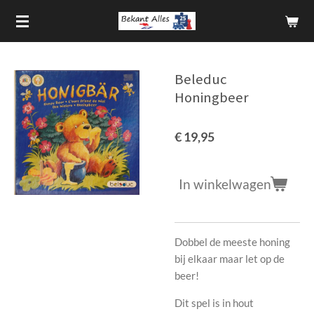
Ga
direct
naar
de
Beleduc
hoofdinhoud
Honingbeer
€ 19,95
In winkelwagen
Dobbel de meeste honing
bij elkaar maar let op de
beer!
Dit spel is in hout