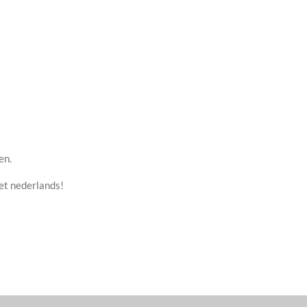
en.
het nederlands!