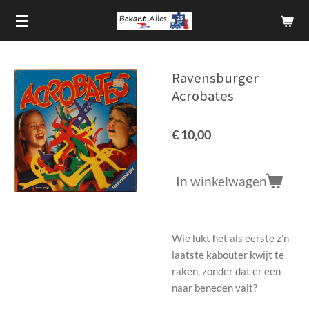
Ga
direct
naar
de
Ravensburger
hoofdinhoud
Acrobates
€ 10,00
In winkelwagen
Wie lukt het als eerste z'n
laatste kabouter kwijt te
raken, zonder dat er een
naar beneden valt?