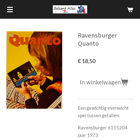
Ga
direct
naar
de
Ravensburger
hoofdinhoud
Quanto
€ 18,50
In winkelwagen
Een gewichtig evenwicht
spel tussen getallen.
Ravensburger 6115204
jaar 1973