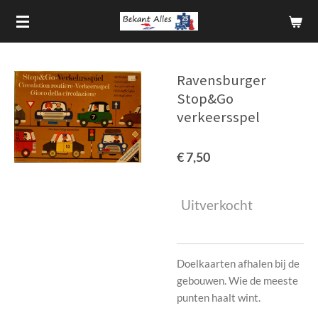
Ga
direct
naar
de
Ravensburger
hoofdinhoud
Stop&Go
verkeersspel
€ 7,50
Uitverkocht
Doelkaarten afhalen bij de
gebouwen. Wie de meeste
punten haalt wint.