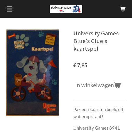
Ga
direct
naar
de
University Games
hoofdinhoud
Blue's Clue's
kaartspel
€ 7,95
In winkelwagen
Pak een kaart en beeld uit
wat erop staat!
University Games 8941