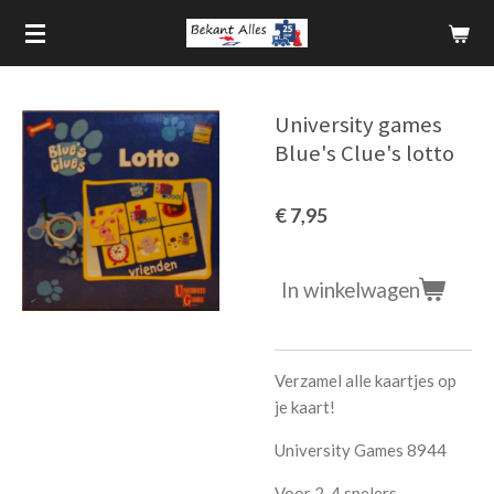
Ga
direct
naar
de
University games
hoofdinhoud
Blue's Clue's lotto
€ 7,95
In winkelwagen
Verzamel alle kaartjes op
je kaart!
University Games 8944
Voor 2-4 spelers