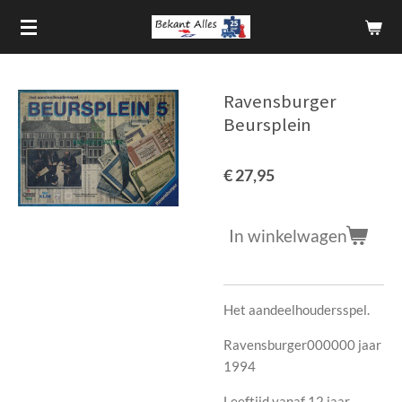
Ga
direct
naar
de
Ravensburger
hoofdinhoud
Beursplein
€ 27,95
In winkelwagen
Het aandeelhoudersspel.
Ravensburger000000 jaar
1994
Leeftijd vanaf 12 jaar