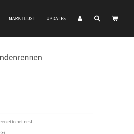
MARKTLIJST
UPDATES
endenrennen
een ei in het nest.
991