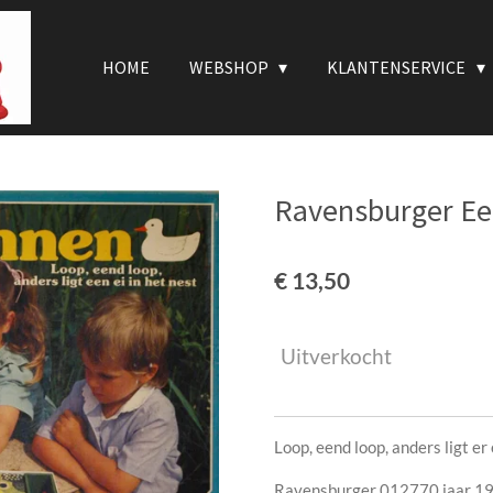
HOME
WEBSHOP
KLANTENSERVICE
Ravensburger E
€ 13,50
Uitverkocht
Loop, eend loop, anders ligt er 
Ravensburger 012770 jaar 1