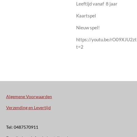
Leeftijd vanaf 8 jaar
Kaartspel
Nieuw spel!
https://youtu.be/rO09XJU2zt
t=2
Algemene Voorwaarden
Verzending en Levertijd
Tel: 0487570911