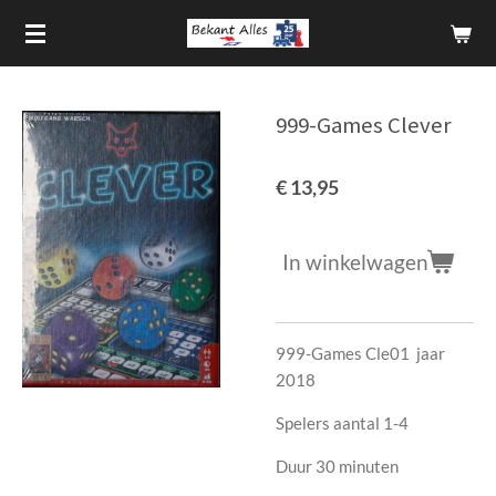
Ga
direct
naar
de
999-Games Clever
hoofdinhoud
€ 13,95
In winkelwagen
999-Games Cle01 jaar
2018
Spelers aantal 1-4
Duur 30 minuten