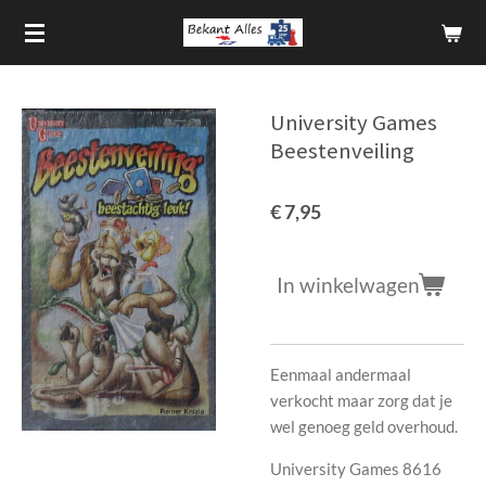
Ga
direct
naar
de
University Games
hoofdinhoud
Beestenveiling
€ 7,95
In winkelwagen
Eenmaal andermaal
verkocht maar zorg dat je
wel genoeg geld overhoud.
University Games 8616