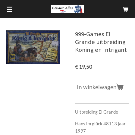
Ga
direct
naar
de
999-Games El
hoofdinhoud
Grande uitbreiding
Koning en Intrigant
€ 19,50
In winkelwagen
Uitbreiding El Grande
Hans im glück 48113 jaar
1997