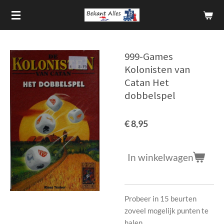
Ga
direct
naar
de
999-Games
hoofdinhoud
Kolonisten van
Catan Het
dobbelspel
€ 8,95
In winkelwagen
Probeer in 15 beurten
zoveel mogelijk punten te
halen.