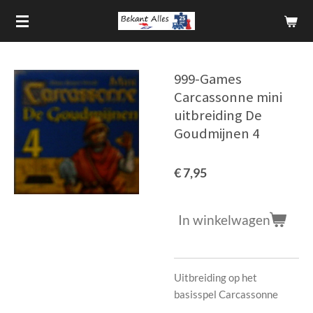
Ga
direct
naar
de
999-Games
hoofdinhoud
Carcassonne mini
uitbreiding De
Goudmijnen 4
€ 7,95
In winkelwagen
Uitbreiding op het
basisspel Carcassonne