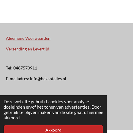
Algemene Voorwaarden
Verzending en Levertijd
Tel: 0487570911
E-mailadres: info@bekantalles.nl
Rooysestraat 4
Deze website gebruikt cookies voor analyse-
doeleinden en/of het tonen van advertenties. Door
6621AM Dreumel
gebruik te blijven maken van de site gaat u hiermee
© 2020 - 2026 Bekant Alles
akkoord.
Akkoord