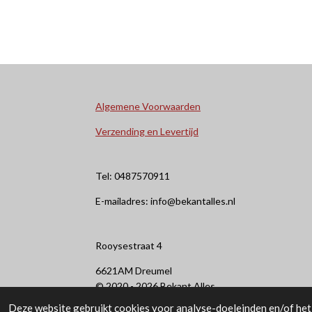
Algemene Voorwaarden
Verzending en Levertijd
Tel: 0487570911
E-mailadres: info@bekantalles.nl
Rooysestraat 4
6621AM Dreumel
© 2020 - 2026 Bekant Alles
Deze website gebruikt cookies voor analyse-doeleinden en/of het 