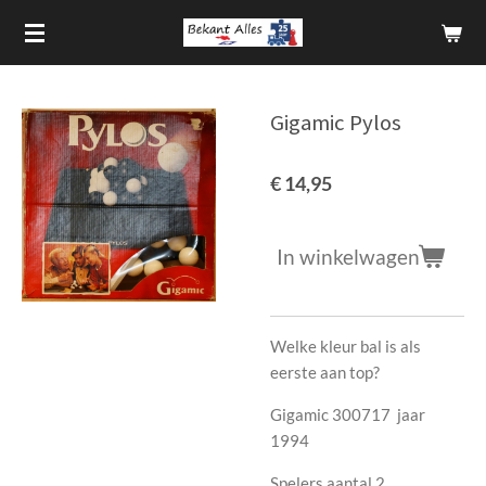
Ga
direct
naar
de
Gigamic Pylos
hoofdinhoud
€ 14,95
In winkelwagen
Welke kleur bal is als
eerste aan top?
Gigamic 300717 jaar
1994
Spelers aantal 2