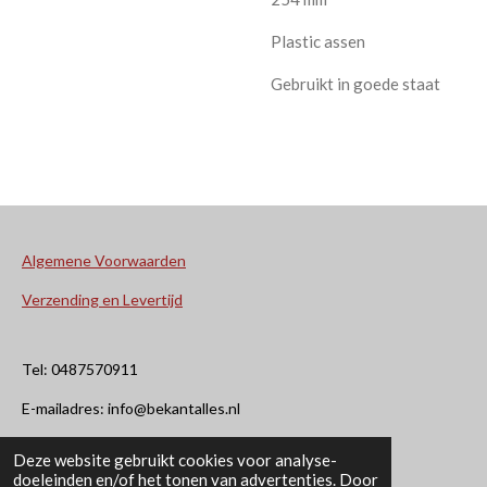
Plastic assen
Gebruikt in goede staat
Algemene Voorwaarden
Verzending en Levertijd
Tel: 0487570911
E-mailadres: info@bekantalles.nl
Deze website gebruikt cookies voor analyse-
Rooysestraat 4
doeleinden en/of het tonen van advertenties. Door