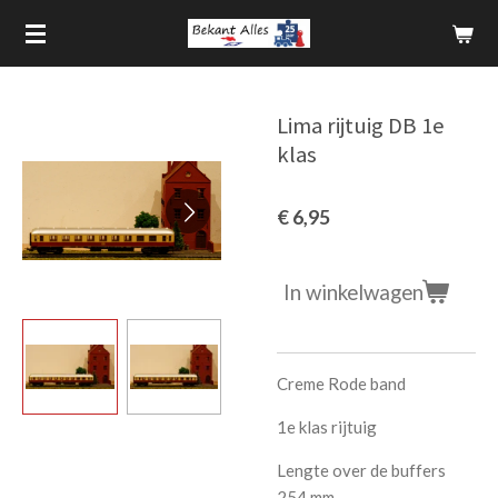
Ga
direct
naar
de
Lima rijtuig DB 1e
hoofdinhoud
klas
€ 6,95
In winkelwagen
Creme Rode band
1e klas rijtuig
Lengte over de buffers
254 mm