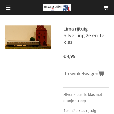
Ga
direct
naar
de
Lima rijtuig
hoofdinhoud
Silverling 2e en 1e
klas
€ 4,95
In winkelwagen
zilver kleur 1e klas met
oranje streep
1e en 2e klas rijtuig