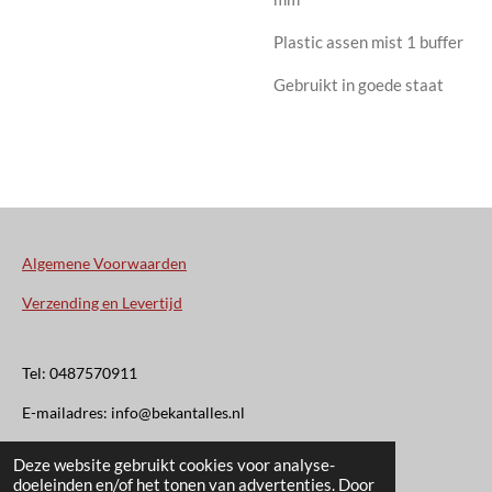
Plastic assen mist 1 buffer
Gebruikt in goede staat
Algemene Voorwaarden
Verzending en Levertijd
Tel: 0487570911
E-mailadres: info@bekantalles.nl
Deze website gebruikt cookies voor analyse-
Rooysestraat 4
doeleinden en/of het tonen van advertenties. Door