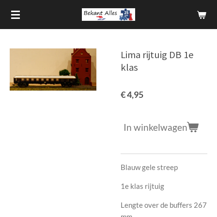
Ga
direct
naar
de
Lima rijtuig DB 1e
hoofdinhoud
klas
€ 4,95
In winkelwagen
Blauw gele streep
1e klas rijtuig
Lengte over de buffers 267
mm