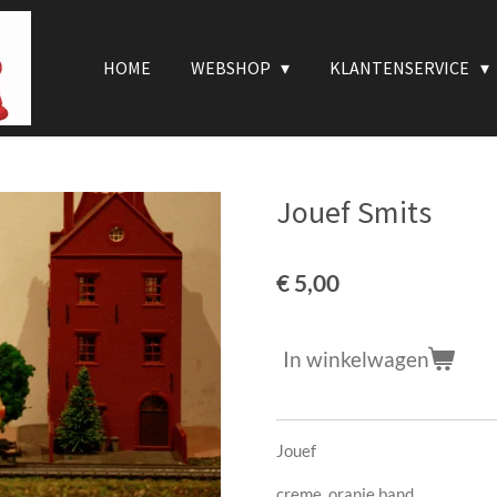
HOME
WEBSHOP
KLANTENSERVICE
Jouef Smits
€ 5,00
In winkelwagen
Jouef
creme, oranje band