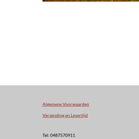
Algemene Voorwaarden
Verzending en Levertijd
Tel: 0487570911