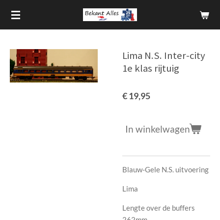
Ga
direct
naar
de
Lima N.S. Inter-city
hoofdinhoud
1e klas rijtuig
€ 19,95
In winkelwagen
Blauw-Gele N.S. uitvoering
Lima
Lengte over de buffers
262mm