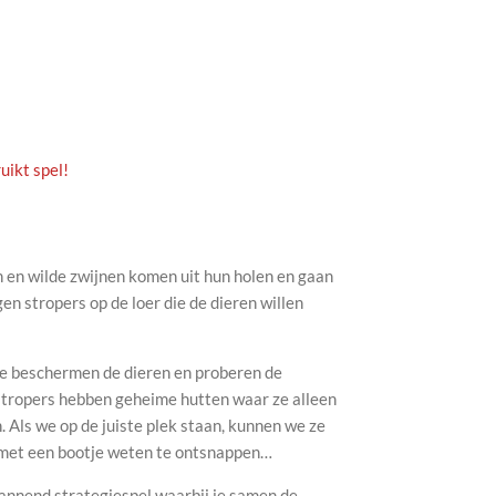
uikt spel!
n en wilde zwijnen komen uit hun holen en gaan
en stropers op de loer die de dieren willen
Ze beschermen de dieren en proberen de
stropers hebben geheime hutten waar ze alleen
 Als we op de juiste plek staan, kunnen we ze
 met een bootje weten te ontsnappen…
nend strategiespel waarbij je samen de