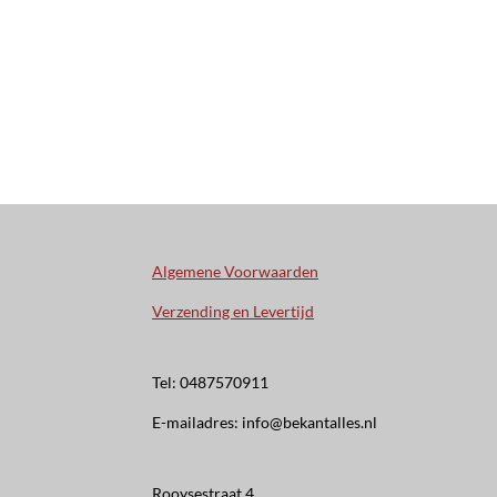
Algemene Voorwaarden
Verzending en Levertijd
Tel: 0487570911
E-mailadres: info@bekantalles.nl
Rooysestraat 4