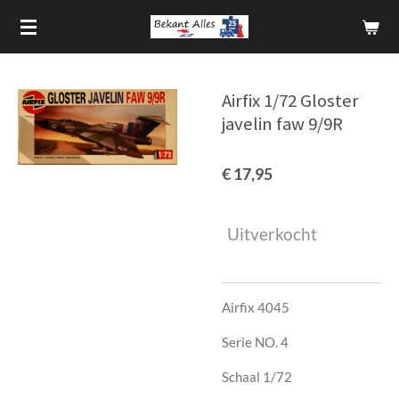
Ga
direct
naar
de
Airfix 1/72 Gloster
hoofdinhoud
javelin faw 9/9R
€ 17,95
Uitverkocht
Airfix 4045
Serie NO. 4
Schaal 1/72