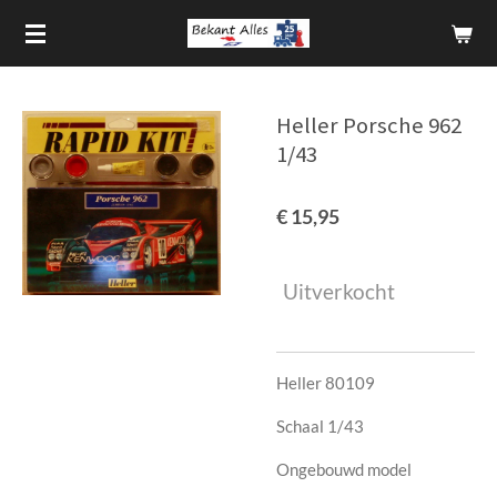
Ga
direct
naar
de
Heller Porsche 962
hoofdinhoud
1/43
€ 15,95
Uitverkocht
Heller 80109
Schaal 1/43
Ongebouwd model