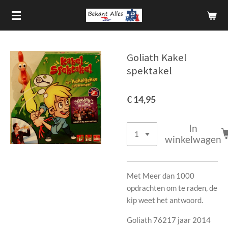
Ga
direct
naar
de
Goliath Kakel
hoofdinhoud
spektakel
€ 14,95
In
winkelwagen
Met Meer dan 1000
opdrachten om te raden, de
kip weet het antwoord.
Goliath 76217 jaar 2014