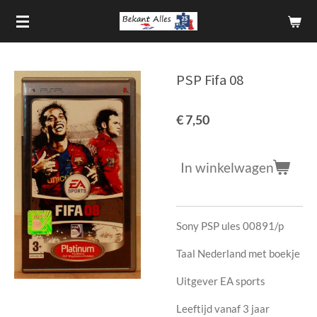
Ga
direct
naar
de
PSP Fifa 08
hoofdinhoud
€ 7,50
In winkelwagen
Sony PSP ules 00891/p
Taal Nederland met boekje
Uitgever EA sports
Leeftijd vanaf 3 jaar