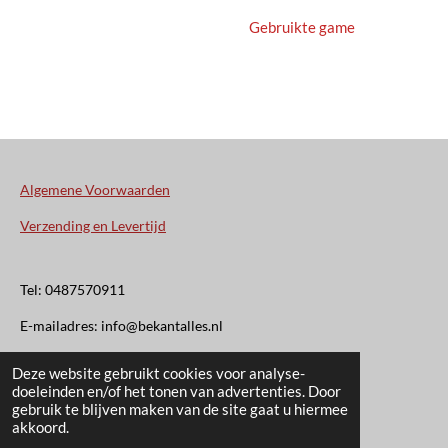
Gebruikte game
Algemene Voorwaarden
Verzending en Levertijd
Tel: 0487570911
E-mailadres: info@bekantalles.nl
Deze website gebruikt cookies voor analyse-
Rooysestraat 4
doeleinden en/of het tonen van advertenties. Door
gebruik te blijven maken van de site gaat u hiermee
6621AM Dreumel
akkoord.
© 2020 - 2026 Bekant Alles