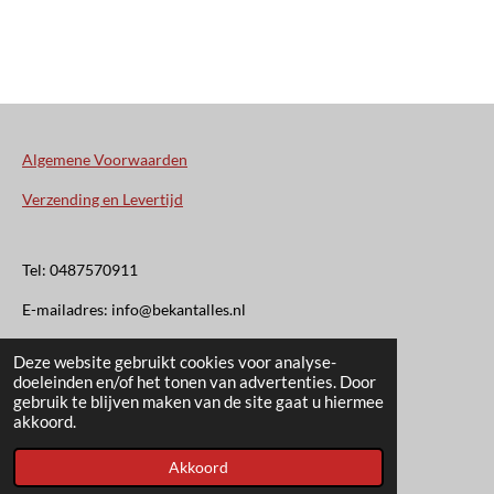
Algemene Voorwaarden
Verzending en Levertijd
Tel: 0487570911
E-mailadres: info@bekantalles.nl
Deze website gebruikt cookies voor analyse-
Rooysestraat 4
doeleinden en/of het tonen van advertenties. Door
gebruik te blijven maken van de site gaat u hiermee
6621AM Dreumel
akkoord.
© 2020 - 2026 Bekant Alles
Akkoord