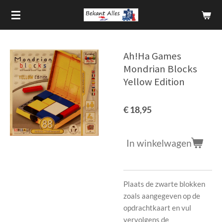
Ga
direct
naar
de
Ah!Ha Games
hoofdinhoud
Mondrian Blocks
Yellow Edition
€ 18,95
In winkelwagen
Plaats de zwarte blokken
zoals aangegeven op de
opdrachtkaart en vul
vervolgens de