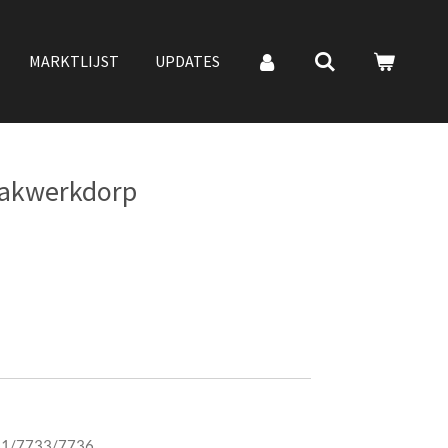
MARKTLIJST
UPDATES
Vakwerkdorp
731/7733/7736