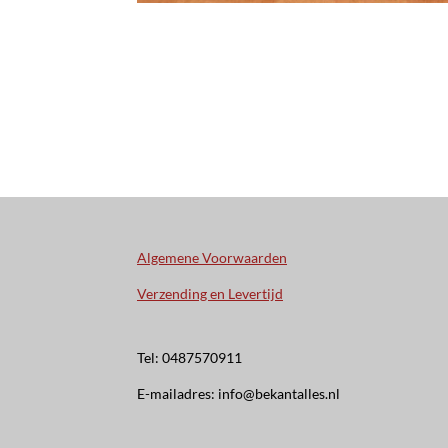
Algemene Voorwaarden
Verzending en Levertijd
Tel: 0487570911
E-mailadres: info@bekantalles.nl